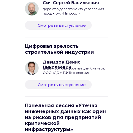
Сыч Сергей Васильевич
директор департамента управления
продуктом, «Нанософт»
Смотреть выступление
Цифровая зрелость
строительной индустрии
Давыдов Денис
Николаевич
директор по цифровизации бизнеса,
ООО «ДОМ.РФ Технологии»
Смотреть выступление
Панельная сессия «Утечка
инженерных данных как один
из рисков для предприятий
критической
инфраструктуры»