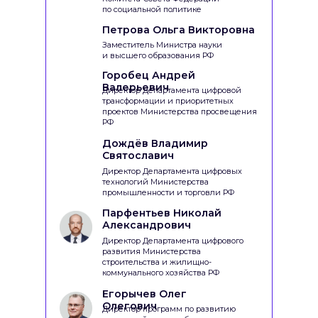
по социальной политике
Петрова Ольга Викторовна
Заместитель Министра науки
и высшего образования РФ
Горобец Андрей
Валерьевич
Директор Департамента цифровой
трансформации и приоритетных
проектов Министерства просвещения
РФ
Дождёв Владимир
Святославич
Директор Департамента цифровых
технологий Министерства
промышленности и торговли РФ
Парфентьев Николай
Александрович
Директор Департамента цифрового
развития Министерства
строительства и жилищно-
коммунального хозяйства РФ
Егорычев Олег
Олегович
Директор программ по развитию